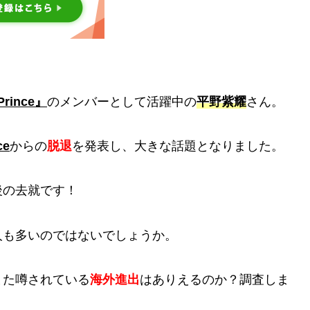
Prince』
のメンバーとして活躍中の
平野紫耀
さん。
ce
からの
脱退
を発表し、大きな話題となりました。
後の去就です！
人も多いのではないでしょうか。
また噂されている
海外進出
はありえるのか？調査しま