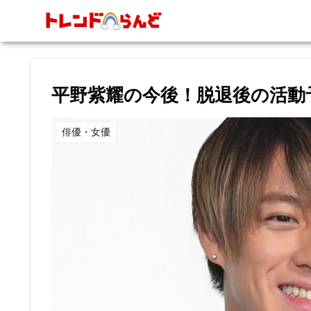
平野​​紫耀の今後！脱退後の活
俳優・女優