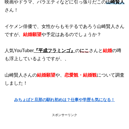
映画やドラマ、バラエティなどに引っ張りだこの
山崎賢人
さん！
イケメン俳優で、女性からもモテるであろう山崎賢人さん
ですが、
結婚願望
や予定はあるのでしょうか？
人気YouTuber
『平成フラミンゴ』
の
にこ
さんと
結婚
の噂
も浮上しているようですが、、
山崎賢人さんの
結婚願望
や、
恋愛観・結婚観
について調査
しました！
みちょぱと旦那の馴れ初めは？仕事や学歴も気になる！
スポンサーリンク