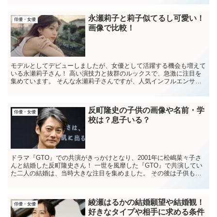
永瀬莉子と莉子似てるし可愛い！
俳優・女優
画像で比較！
モデルとしてデビューしましたが、女優として活躍する機会も増えて
いる永瀬莉子さん！ 高い演技力と抜群のルックスで、急激に注目を
集めています。 ​​そんな永瀬莉子さんですが、人気インフルエンサー
の”リコリコ”こと莉子さんに似ているといわ...
反町隆史の子供の画像や名前・学
俳優・女優
校は？息子いる？
ドラマ『GTO』での共演がきっかけとなり、2001年に松嶋菜々子さ
んと結婚した反町隆史さん！ 一世を風靡した『GTO』で共演してい
た二人の結婚は、当時大きな注目を集めました。 その後は子供も生
まれ、順風満帆な反町隆史さんと松嶋菜々子...
綾瀬はるかの結婚願望や結婚観！
俳優・女優
好きなタイプや相手に求める条件