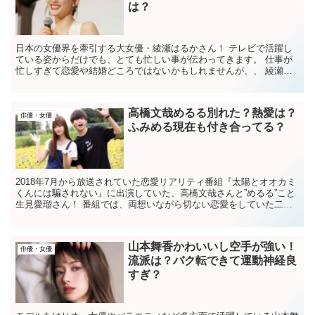
は？
日本の女優界を牽引する大女優・綾瀬はるかさん！ テレビで活躍し
ている姿からだけでも、とても忙しい事が伝わってきます。 仕事が
忙しすぎて恋愛や結婚どころではないかもしれませんが、、 綾瀬は
るかさんに結婚願望はあるのでしょうか？ 綾...
高橋文哉めるる別れた？熱愛は？
俳優・女優
ふみめる現在も付き合ってる？
2018年7月から放送されていた恋愛リアリティ番組『太陽とオオカミ
くんには騙されない』に出演していた、高橋文哉さんと”めるる”こと
生見愛瑠さん！ 番組では、両想いながら切ない恋愛をしていた二
人。 ”ふみめる”コンビとして、多くのファ...
山本舞香かわいいし空手が強い！
俳優・女優
流派は？バク転できて運動神経良
すぎ？