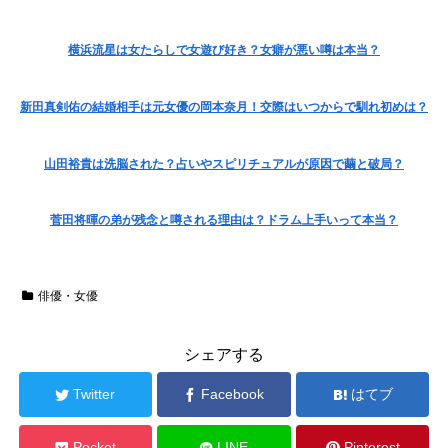
横浜流星は女たらしで女遊び好き？女癖が悪い噂は本当？
新田真剣佑の結婚相手は元女優の​​岡本奈月！交際はいつからで馴れ初めは？
山田裕貴は洗脳された？占いやスピリチュアルが原因で繭と破局？
菅田将暉の弟が残念と噂される理由は？ドラム上手いって本当？
俳優・女優
シェアする
Twitter
Facebook
はてブ
Pocket
LINE
Pinterest