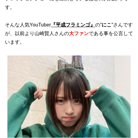
す。
そんな人気YouTuber
『平成フラミンゴ』
の”
にこ
”さんです
が、以前より山崎賢人さんの
大ファン
である事を公言して
います。