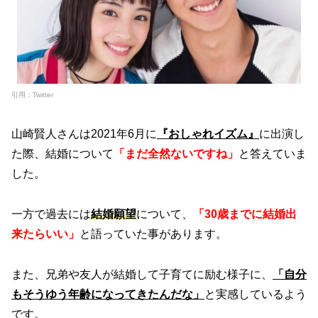
引用：Twitter
山崎賢人さんは2021年6月に
『おしゃれイズム』
に出演し
た際、結婚について
「まだ全然ないですね」
と答えていま
した。
一方で過去には
結婚願望
について、
「30歳までに結婚出
来たらいい」
と語っていた事があります。
また、兄弟や友人が結婚して子育てに励む様子に、
「自分
もそうゆう年齢になってきたんだな」
と実感しているよう
です。