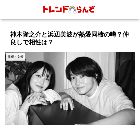
神木隆之介と浜辺美波が熱愛同棲の噂？仲
良しで相性は？
俳優・女優