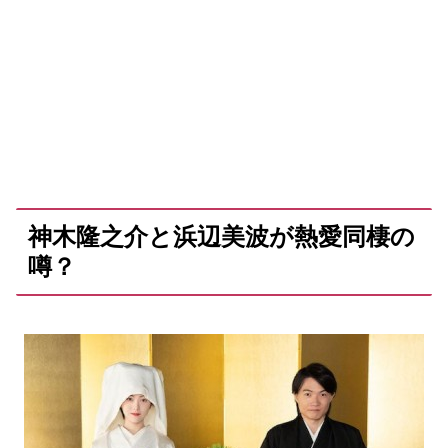
神木隆之介と浜辺美波が熱愛同棲の
噂？