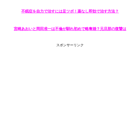
不眠症を自力で治すには足ツボ！​​薬なし即効で治す方法？
宮崎あおいと岡田准一は不倫が馴れ初めで略奪婚？元旦那の復讐は
スポンサーリンク