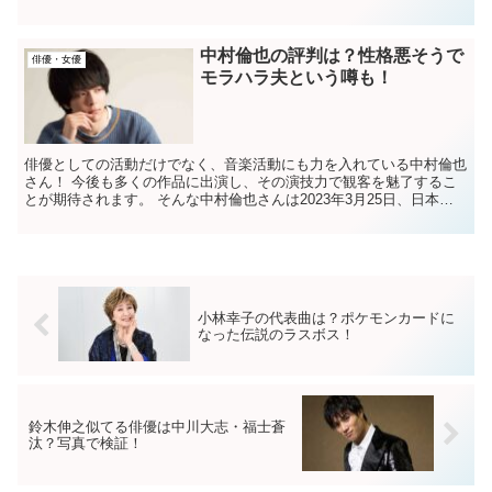
しています！ そんなモテ俳優・横浜流星さんで...
中村倫也の評判は？性格悪そうで
俳優・女優
モラハラ夫という噂も！
俳優としての活動だけでなく、音楽活動にも力を入れている中村倫也
さん！ 今後も多くの作品に出演し、その演技力で観客を魅了するこ
とが期待されます。 そんな中村倫也さんは2023年3月25日、日本テ
レビアナウンサーの水卜麻美アナと結婚しま...
小林幸子の代表曲は？ポケモンカードに
なった伝説のラスボス！
鈴木伸之似てる俳優は中川大志・福士蒼
汰？写真で検証！