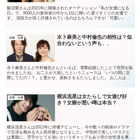
飯沼愛さんは2021年に開催されたオーディション『私が女優になる
日』で、9000人の参加者の中から1位に輝いた選りすぐりの女優で
す。 演技力が高く評価されているのはもちろんですが「可愛い」と
いう声も多く、人気も知名度も急上昇しています...
水卜麻美と中村倫也の相性は？似
俳優・女優
合わないという声も、、
水卜麻美さんと中村倫也さんといえば、電撃結婚したことで世間を賑
わせましたね。 お二人が入籍したというニュースは「いつの間に交
際してたの！？」と驚かせ、新鮮さをもたらしました。 お二人は
2023年3月25日に、それぞれのツイッターを通...
横浜流星は女たらしで女遊び好
俳優・女優
き？女癖が悪い噂は本当？
横浜流星さんは2012年に俳優デビューし、今や数々の映画やドラマ
で主演を務める大人気俳優となりました。 中性的で美しいマスクと
は裏腹に、空手がとても強いというギャップもあり世の女性達を虜に