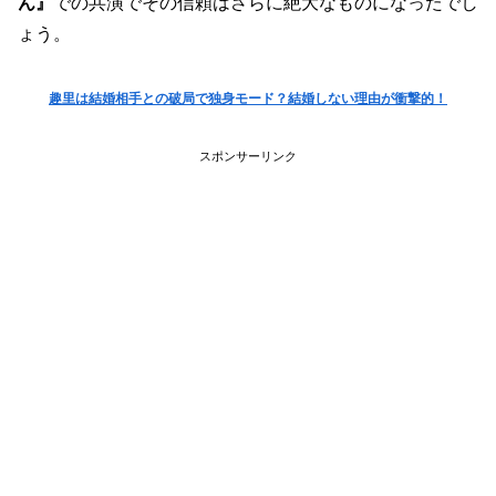
ん』
での共演でその信頼はさらに絶大なものになったでし
ょう。
趣里は結婚相手との破局で独身モード？結婚しない理由が衝撃的！
スポンサーリンク