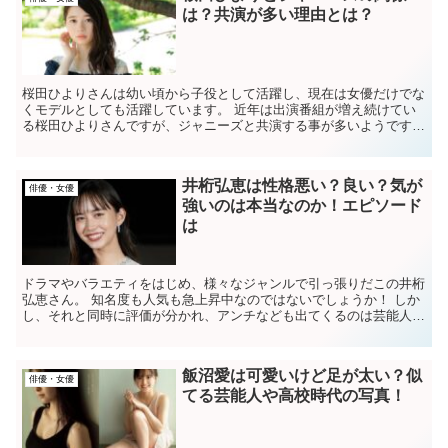
は？共演が多い理由とは？
桜田ひよりさんは幼い頃から子役として活躍し、現在は女優だけでな
くモデルとしても活躍しています。 近年は出演番組が増え続けてい
る桜田ひよりさんですが、ジャニーズと共演する事が多いようです。
そのため、「桜田ひよりさんはジャニーズと何...
井桁弘恵は性格悪い？良い？気が
俳優・女優
強いのは本当なのか！エピソード
は
ドラマやバラエティをはじめ、様々なジャンルで引っ張りだこの井桁
弘恵さん。 知名度も人気も急上昇中なのではないでしょうか！ しか
し、それと同時に評価が分かれ、アンチなども出てくるのは芸能人の
運命。。 井桁弘恵さんについて、多くの人が...
飯沼愛は可愛いけど足が太い？似
俳優・女優
てる芸能人や高校時代の写真！