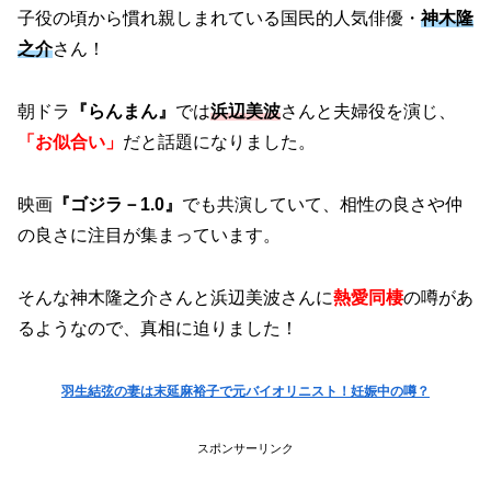
子役の頃から慣れ親しまれている国民的人気俳優・
神木隆
之介
さん！
朝ドラ
『らんまん』
では
浜辺美波
さんと夫婦役を演じ、
「お似合い」
だと話題になりました。
映画
『ゴジラ－1.0』
でも共演していて、相性の良さや仲
の良さに注目が集まっています。
そんな神木隆之介さんと浜辺美波さんに
熱愛同棲
の噂があ
るようなので、真相に迫りました！
羽生結弦の妻は末延麻裕子で元バイオリニスト！妊娠中の噂？
スポンサーリンク