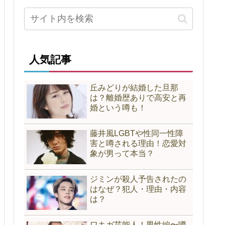
人気記事
丘みどりが結婚した旦那
は？離婚歴ありで高安と再
婚という噂も！
藤井風LGBTや性同一性障
害と噂される理由！恋愛対
象が男って本当？
ジミンが殺人予告されたの
はなぜ？犯人・理由・内容
は？
ワキガ芸能人！男性編〜噂