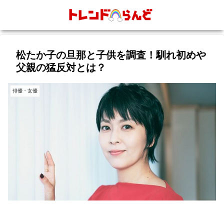
松たか子の旦那と子供を調査！馴れ初めや
父親の猛反対とは？
俳優・女優