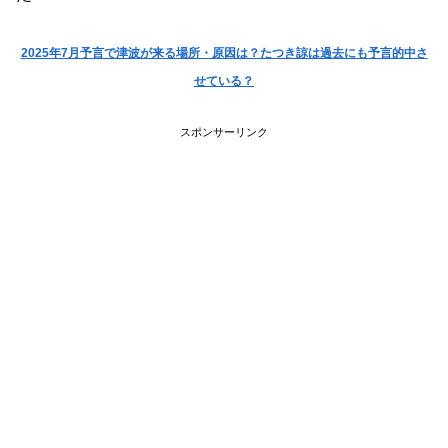
2025年7月予言で津波が来る場所・原因は？たつき諒は過去にも予言的中さ
せている？
スポンサーリンク