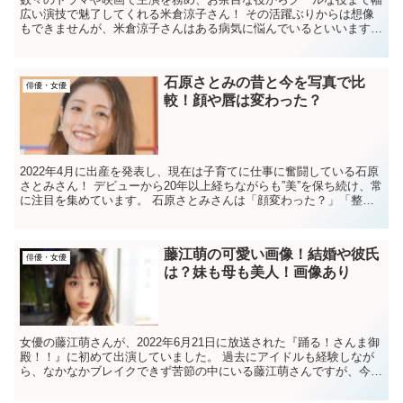
広い演技で魅了してくれる米倉涼子さん！ その活躍ぶりからは想像
もできませんが、米倉涼子さんはある病気に悩んでいるといいます。
米倉涼子さんがどのような病気で、病気の原因や...
石原さとみの昔と今を写真で比
俳優・女優
較！顔や唇は変わった？
2022年4月に出産を発表し、現在は子育てに仕事に奮闘している石原
さとみさん！ デビューから20年以上経ちながらも”美”を保ち続け、常
に注目を集めています。 石原さとみさんは「顔変わった？」「整形
した？」などといわれた時期もあります...
藤江萌の可愛い画像！結婚や彼氏
俳優・女優
は？妹も母も美人！画像あり
女優の藤江萌さんが、2022年6月21日に放送された『踊る！さんま御
殿！！』に初めて出演していました。 過去にアイドルも経験しなが
ら、なかなかブレイクできず苦節の中にいる藤江萌さんですが、今注
目を集めています！ 「藤江萌さんの魅力的...