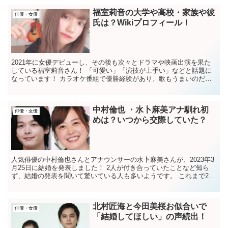
福室莉音の大学や高校・家族や彼
俳優・女優
氏は？Wikiプロフィール！
2021年に女優デビューし、その後も次々とドラマや映画出演を果た
している福室莉音さん！ 「可愛い」「演技が上手い」などと話題に
なっています！ カラオケ番組で優勝経験があり、歌もうまいのだと
か。 しかし、デビューからまだ数年というこ...
中村倫也 ・水卜麻美アナ馴れ初
俳優・女優
めは？いつから交際していた？
人気俳優の中村倫也さんとアナウンサーの水卜麻美さんが、2023年3
月25日に結婚を発表しました！ 2人が付き合っていたことなど知ら
ず、結婚の発表を聞いて驚いている人も多いようです。 これまで2人
の熱愛報道などありませんでしたから、い...
北村匠海と今田美桜お似合いで
俳優・女優
「結婚してほしい」の声続出！