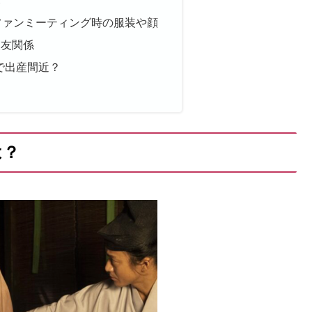
ファンミーティング時の服装や顔
交友関係
で出産間近？
は？