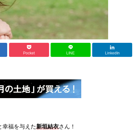
Pocket
LINE
LinkedIn
と幸福を与えた
新垣結衣
さん！