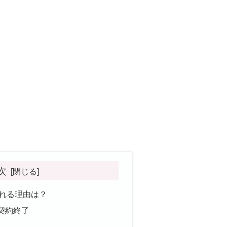
次
れる理由は？
契約終了
況