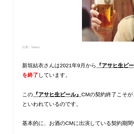
引用：Twitter
新垣結衣さんは2021年9月から
『アサヒ生ビー
を終了
しています。
この
『アサヒ生ビール』
CMの契約終了こそが
といわれているのです。
基本的に、お酒のCMに出演している契約期間