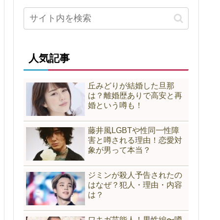
人気記事
丘みどりが結婚した旦那
は？離婚歴ありで高安と再
婚という噂も！
藤井風LGBTや性同一性障
害と噂される理由！恋愛対
象が男って本当？
ジミンが殺人予告されたの
はなぜ？犯人・理由・内容
は？
ワキガ芸能人！男性編〜噂