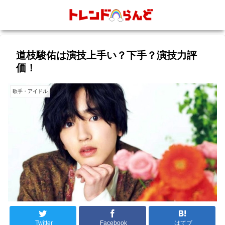
道枝駿佑は​演技上手い？下手？演技力評
価！
歌手・アイドル
Twitter
Facebook
はてブ