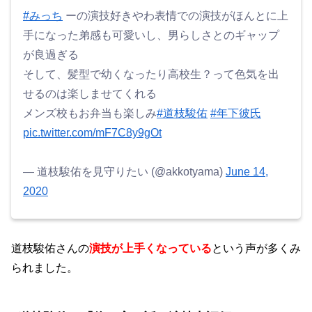
#みっち
ーの演技好きやわ表情での演技がほんとに上
手になった弟感も可愛いし、男らしさとのギャップ
が良過ぎる
そして、髪型で幼くなったり高校生？って色気を出
せるのは楽しませてくれる
メンズ校もお弁当も楽しみ
#道枝駿佑
#年下彼氏
pic.twitter.com/mF7C8y9gOt
— ‍道枝駿佑を見守りたい‍ (@akkotyama)
June 14,
2020
道枝駿佑さんの
演技が上手くなっている
という声が多くみ
られました。