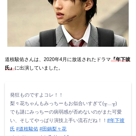
道枝駿佑さんは、2020年4月に放送されたドラマ
『年下彼
氏』
に出演していました。
発狂ものですよコレ！！
梨々花ちゃんもみっちーもお似合いすぎて(╥﹏╥)
でも謎にみっちーの病弱感が否めないのがまた可愛
い、そしてやっぱり演技上手い流石だね！！
#年下彼
氏
#道枝駿佑
#田鍋梨々花