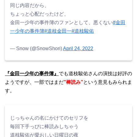
同じ内容だから、
ちょっと心配だったけど、
金田一少年の事件簿のファンとして、悪くない
#金田
一少年の事件簿
#道枝金田一
#道枝駿佑
— Snow (@SnowShori)
April 24, 2022
『金田一少年の事件簿』
でも道枝駿佑さんの演技は好評の
ようですが、一部ではまだ
”棒読み”
という意見もみられま
す。
じっちゃんの名にかけてのセリフを
毎回下手っぴに棒読みしちゃう
道枝駿佑が愛おしい日曜日の夜‍