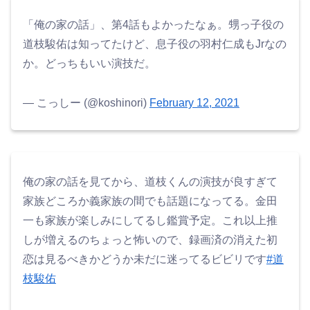
「俺の家の話」、第4話もよかったなぁ。甥っ子役の
道枝駿佑は知ってたけど、息子役の羽村仁成もJrなの
か。どっちもいい演技だ。
— こっしー (@koshinori)
February 12, 2021
俺の家の話を見てから、道枝くんの演技が良すぎて
家族どころか義家族の間でも話題になってる。金田
一も家族が楽しみにしてるし鑑賞予定。これ以上推
しが増えるのちょっと怖いので、録画済の消えた初
恋は見るべきかどうか未だに迷ってるビビリです
#道
枝駿佑