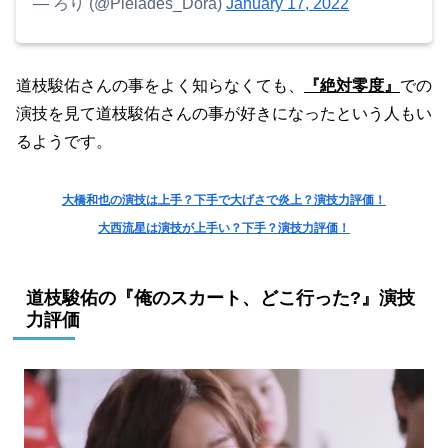
— ろり (@Pleiades_Dora)
January 17, 2022
道枝駿佑さんの事をよく知らなくても、
『絶対零度』
での
演技を見て道枝駿佑さんの事が好きになったという人もい
るようです。
大橋和也の演技は上手？下手で大げさで炎上？演技力評価！
大西流星は演技が上手い？下手？演技力評価！
道枝駿佑の『俺のスカート、どこ行った?』演技
力評価