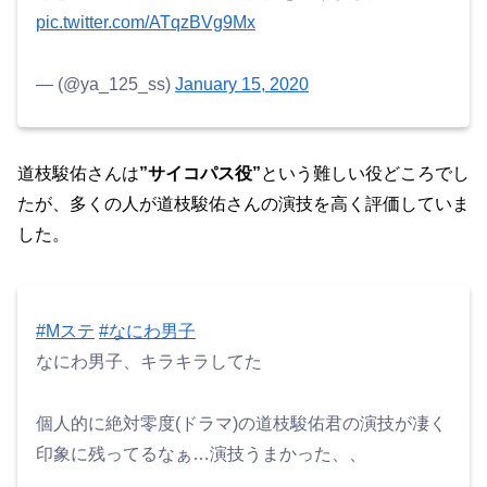
pic.twitter.com/ATqzBVg9Mx
— (@ya_125_ss)
January 15, 2020
道枝駿佑さんは
”サイコパス役”
という難しい役どころでし
たが、多くの人が道枝駿佑さんの演技を高く評価していま
した。
#Mステ
#なにわ男子
なにわ男子、キラキラしてた
個人的に絶対零度(ドラマ)の道枝駿佑君の演技が凄く
印象に残ってるなぁ…演技うまかった、、