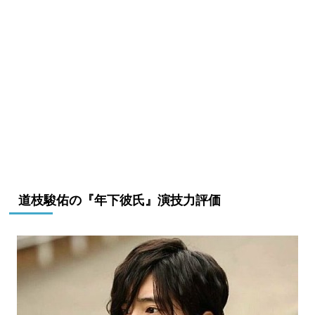
道枝駿佑の『年下彼氏』演技力評価