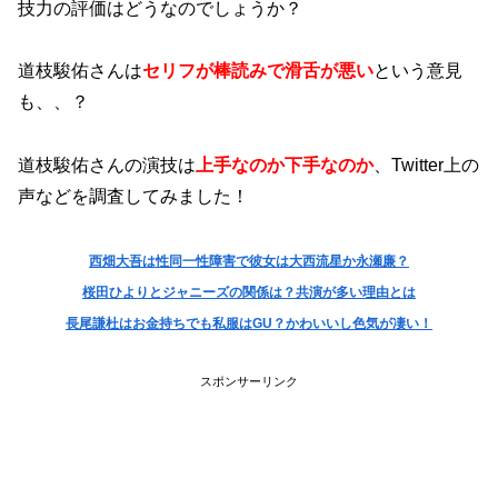
技力の評価はどうなのでしょうか？
道枝駿佑さんは
セリフが棒読みで滑舌が悪い
という意見
も、、？
道枝駿佑さんの演技は
上手なのか下手なのか
、Twitter上の
声などを調査してみました！
西畑大吾は性同一性障害で​​彼女は大西流星か永瀬廉？
桜田ひよりとジャニーズの関係は？共演が多い理由とは
長尾謙杜はお金持ちでも私服はGU？かわいいし色気が凄い！
スポンサーリンク