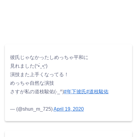
彼氏じゃなかったしめっちゃ平和に
見れました(ᐡ•́ ̫ •̥ᐡ)
演技また上手くなってる！
めっちゃ自然な演技
さすが私の道枝駿佑(-_^)
#年下彼氏
#道枝駿佑
— (@shun_m_725)
April 19, 2020