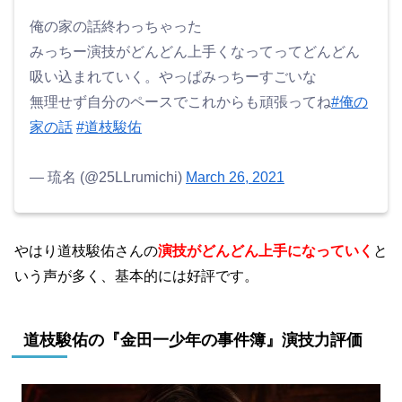
俺の家の話終わっちゃった
みっちー演技がどんどん上手くなってってどんどん
吸い込まれていく。やっぱみっちーすごいな
無理せず自分のペースでこれからも頑張ってね
#俺の
家の話
#道枝駿佑
— 琉名 (@25LLrumichi)
March 26, 2021
やはり道枝駿佑さんの
演技がどんどん上手になっていく
と
いう声が多く、基本的には好評です。
道枝駿佑の『金田一少年の事件簿』演技力評価