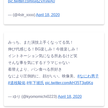
pic.twitter.com/ujqZvXvwA0
— (@4str_xxxx)
April 18, 2020
みっち、また演技上手くなってる気！
伸び代感じる！BG楽しみ！今後楽しみ！
イントネーション気になる所あるけど笑
そんな事を気にするドラマじゃない
着替えより、パン食べる所好き
なにより圧倒的に、顔がいい。映像美。
#なにわ男子
#道枝駿佑
#年下彼氏
pic.twitter.com/kH35T3q6Kq
— ゆり (@kyomomichi0223)
April 18, 2020