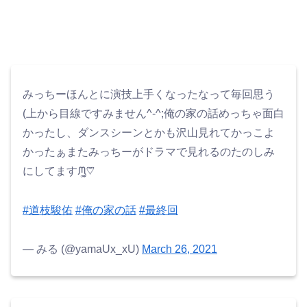
みっちーほんとに演技上手くなったなって毎回思う
(上から目線ですみません^-^;俺の家の話めっちゃ面白
かったし、ダンスシーンとかも沢山見れてかっこよ
かったぁまたみっちーがドラマで見れるのたのしみ
にしてますᙏ̤̫͚♡⃜
#道枝駿佑
#俺の家の話
#最終回
— みる (@yamaUx_xU)
March 26, 2021