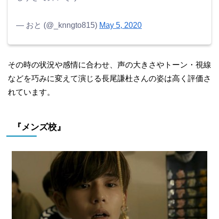
— おと (@_knngto815)
May 5, 2020
その時の状況や感情に合わせ、声の大きさやトーン・視線
などを巧みに変えて演じる長尾謙杜さんの姿は高く評価さ
れています。
『メンズ校』