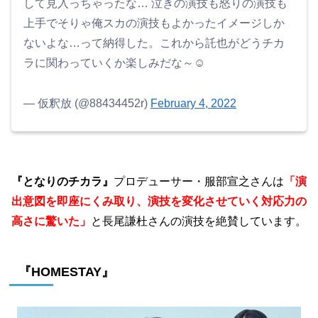
して見入っちゃったな… 泣きの演技も怒りの演技も
上手でそりゃ俺スカの演技もよかったイメージしか
ないよな…って納得した。これから託也がどうチカ
ラに関わっていくか楽しみだな～☺️
— 仮釈放 (@88434452r)
February 4, 2022
『となりのチカラ』
プロデューサー・服部宣之さんは
「演
出意図を即座にくみ取り、演技を変化させていく対応力の
高さに驚いた」
と長尾謙杜さんの演技を絶賛しています。
『HOMESTAY』