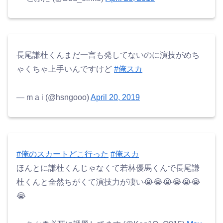
長尾謙杜くんまだ一言も発してないのに演技がめち
ゃくちゃ上手いんですけど
#俺スカ
— m a i (@hsngooo)
April 20, 2019
#俺のスカートどこ行った
#俺スカ
ほんとに謙杜くんじゃなくて若林優馬くんで長尾謙
杜くんと全然ちがくて演技力が凄い😭😭😭😭😭😭
😭