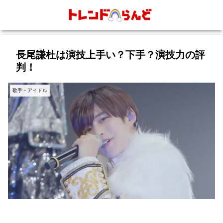
長尾謙杜は演技上手い？下手？演技力の評
判！
歌手・アイドル