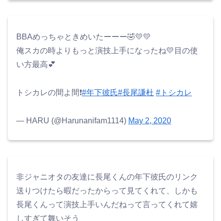
BBAめっちゃときめいたーーー🤣💛💛
俺スカの時よりもっと演技上手になったね💛目の使
い方最高💕
トシカレの間よ間❗️
#年下彼氏
#長尾謙杜
#トシカレ
— HARU (@Harunanifam1114)
May 2, 2020
非ジャニオタの友達に長尾くんの年下彼氏のリンク
送りつけたら暇だったからって見てくれて、しかも
長尾くんって演技上手いんだねって言ってくれて嬉
しすぎて舞いそう