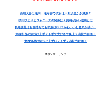
西畑大吾は性同一性障害で​​彼女は大西流星か永瀬廉？
桜田ひよりとジャニーズの関係は？共演が多い理由とは
長尾謙杜はお金持ちでも私服はGU？かわいいし色気が凄い！
大橋和也の演技は上手？下手で大げさで炎上？演技力評価！
大西流星は演技が上手い？下手？演技力評価！
スポンサーリンク