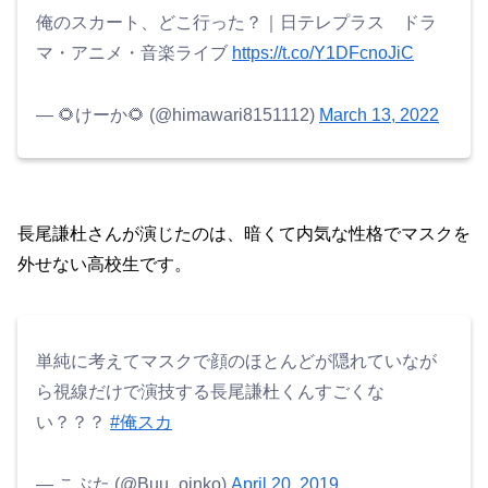
俺のスカート、どこ行った？｜日テレプラス ドラ
マ・アニメ・音楽ライブ
https://t.co/Y1DFcnoJiC
— 🌻けーか🌻 (@himawari8151112)
March 13, 2022
長尾謙杜さんが演じたのは、暗くて内気な性格でマスクを
外せない高校生です。
単純に考えてマスクで顔のほとんどが隠れていなが
ら視線だけで演技する長尾謙杜くんすごくな
い？？？
#俺スカ
— こぶた (@Buu_oinko)
April 20, 2019