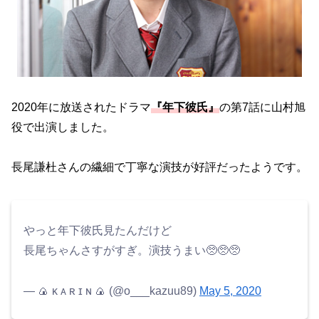
2020年に放送されたドラマ
『年下彼氏』
の第7話に山村旭
役で出演しました。
長尾謙杜さんの繊細で丁寧な演技が好評だったようです。
やっと年下彼氏見たんだけど
長尾ちゃんさすがすぎ。演技うまい🥺🥺🥺
— 🍙 ᴋ ᴀ ʀ ɪ ɴ 🍙 (@o___kazuu89)
May 5, 2020