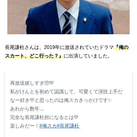
長尾謙杜さんは、2019年に放送されていたドラマ
『俺の
スカート、どこ行った？』
に出演していました。
再放送嬉しすぎ🥺💛
私がけんとを初めて認識して、可愛くて演技上手だ
なー好き💛と思ったのは俺スカきっかけです✨
あれから数年…
完全な長尾謙杜担になるとは💛
楽しみだー！
#俺スカ
#長尾謙杜