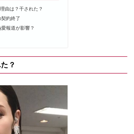
い理由は？干された？
の契約終了
熱愛報道が影響？
れた？