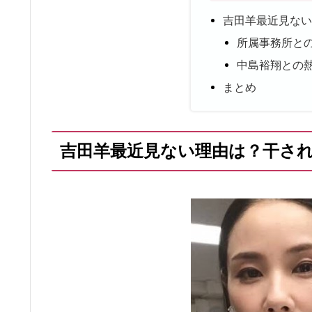
吉田羊最近見な
所属事務所と
中島裕翔との
まとめ
吉田羊最近見ない理由は？干さ