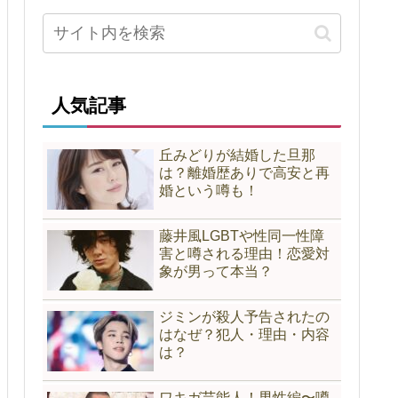
人気記事
丘みどりが結婚した旦那
は？離婚歴ありで高安と再
婚という噂も！
藤井風LGBTや性同一性障
害と噂される理由！恋愛対
象が男って本当？
ジミンが殺人予告されたの
はなぜ？犯人・理由・内容
は？
ワキガ芸能人！男性編〜噂