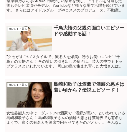
指原莉乃さんはAKB48で輝かしい結果を残し、アイドルを引退した
後もテレビ出演やモデル、YouTubeなど様々な場で活躍を続けていま
す。 さらにはアイドルグループやコスメのプロデュース、不動産投
資まで手掛けているという指原莉乃さん。 ...
千鳥大悟の父親の面白いエピソー
タレント・芸人
ドや感動する話！
"クセがすごい”スタイルで、観る人を爆笑に誘うお笑いコンビ『千
鳥』の大悟さん！ その笑いの引き出しの多さは、芸人の中でもトッ
プクラスといわれています。 岡山の島で生まれ育った大悟さんは、
地元のエピソードや父親のエピソードも度々語って...
島崎和歌子は酒豪で酒癖の悪さは
タレント・芸人
若い頃から？伝説エピソード！
女性芸能人の中で、ダントツの酒豪で「酒癖が悪い」といわれている
島崎和歌子さん！ 島崎和歌子さんの酒癖の悪さは芸能界でも有名な
ようで、多くの有名人を酒席で困らせてきたのだとか。。 そんな島
崎和歌子さんは、やはり数々の伝説を残しているよ...