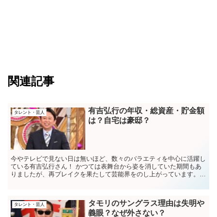
関連記事
有吉弘行の年収・総資産・貯金額
タレント・芸人
は？自宅は豪邸？
今やテレビで見ない日は無いほど、数々のバラエティを中心に活躍し
ている有吉弘行さん！ かつては表舞台から姿を消していた期間もあ
りましたが、再ブレイクを果たして芸能界をのし上がっています。
有吉弘行さんほどの活躍ぶりであれば、とんでもな...
タモリのサングラス理由は失明や
タレント・芸人
義眼？なぜ外さない？