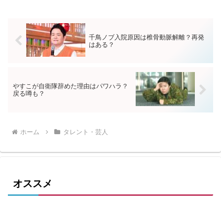
千鳥ノブ入院原因は​​椎骨動脈解離？再発
はある？
やすこが自衛隊辞めた理由はパワハラ？
戻る噂も？
ホーム
タレント・芸人
オススメ