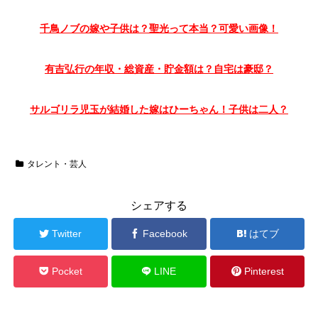
千鳥ノブの嫁や子供は？聖光って本当？可愛い画像！
有吉弘行の年収・総資産・貯金額は？自宅は豪邸？
サルゴリラ児玉が結婚した嫁はひーちゃん！子供は二人？
タレント・芸人
シェアする
Twitter
Facebook
はてブ
Pocket
LINE
Pinterest