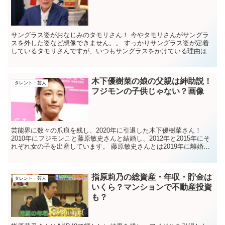
サングラス姿がおなじみのタモリさん！ 今やタモリさんがサングラ
スを外した姿など想像できません。。 すっかりサングラス姿が定着
しているタモリさんですが、いつもサングラスをかけている理由は知
らない人が多いのではないでしょうか。 タモリさ...
木下優樹菜の娘の父親は紳助説！
タレント・芸人
フジモンの子供じゃない？画像
芸能界に数々の爪痕を残し、2020年に引退した木下優樹菜さん！
2010年にフジモンこと藤原敏史さんと結婚し、2012年と2015年にそ
れぞれ女の子を出産しています。 藤原敏史さんとは2019年に離婚し
ていますが、現在も良好な関係...
指原莉乃の総資産・年収・貯金は
タレント・芸人
いくら？マンションで不動産投資
も？