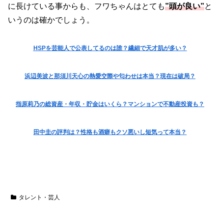
に長けている事からも、フワちゃんはとても
”頭が良い”
と
いうのは確かでしょう。
HSPを芸能人で公表してるのは誰？繊細で天才肌が多い？
浜辺美波と那須川天心の熱愛交際や匂わせは本当？現在は破局？
指原莉乃の総資産・年収・貯金はいくら？マンションで不動産投資も？
田中圭の評判は？性格も酒癖もクソ悪いし短気って本当？
タレント・芸人