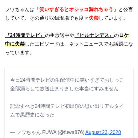
フワちゃんは
「笑いすぎるとオシッコ漏れちゃう」
と公言
していて、その通り収録現場でも度々
失禁
しています。
『24時間テレビ』
の生放送中や
『ヒルナンデス』
の
ロケ
中に失禁
したエピソードは、ネットニュースでも話題にな
っています。
今日24時間テレビの生配信中に笑いすぎておしっこ
全部漏らして放送止まりました本当にすみません
記念すべき24時間テレビ初出演の思い出リアルタイ
ムで黒歴史になった
— フワちゃん FUWA (@fuwa876)
August 23, 2020