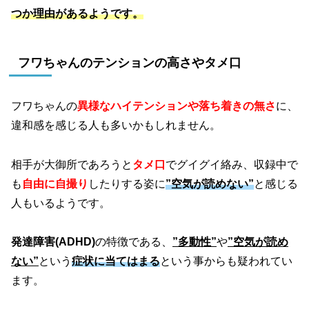
つか理由があるようです。
フワちゃんのテンションの高さやタメ口
フワちゃんの
異様なハイテンションや落ち着きの無さ
に、
違和感を感じる人も多いかもしれません。
相手が大御所であろうと
タメ口
でグイグイ絡み、収録中で
も
自由に自撮り
したりする姿に
”空気が読めない”
と感じる
人もいるようです。
発達障害(ADHD)
の特徴である、
”多動性”
や
”空気が読め
ない”
という
症状に当てはまる
という事からも疑われてい
ます。