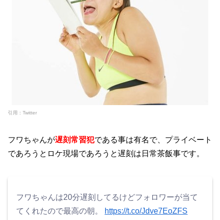
引用：Twitter
フワちゃんが
遅刻常習犯
である事は有名で、プライベート
であろうとロケ現場であろうと遅刻は日常茶飯事です。
フワちゃんは20分遅刻してるけどフォロワーが当て
てくれたので最高の朝。
https://t.co/Jdve7EoZFS