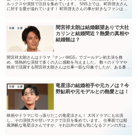
ルックスや演技で注目を集めています。 SNS上では、町田啓太さん
に対する愛が溢れています！ 町田啓太さんの事が好きなファンはも
ちろんたくさんいますが、好きではない人も当...
間宮祥太朗は結婚願望ありで大社
俳優・女優
カリンと結婚間近？熱愛の真相や
結婚観は？
間宮祥太朗さんはドラマ『ナンバMG5』でゴールデン初主演を務
め、情熱的な演技で多くの人に感動を与えました。 数々のドラマや
映画で活躍する間宮祥太朗さんは仕事一筋な印象でしたが、ある番組
で結婚願望を語っていたのです！ 間宮祥太朗さんは...
竜星涼の結婚相手や元カノは？​​今
俳優・女優
野鮎莉や元モデルとの熱愛とは！
映画やドラマに引っ張りだこの竜星涼さん！ 大河ドラマにも出演
し、その演技力や甘いマスクで注目を集めています。 仕事面では順
風満帆な竜星涼さんですが、それ以外の面も気になるファンの方は多
いのではないでしょうか。 竜星涼さんの結婚や...