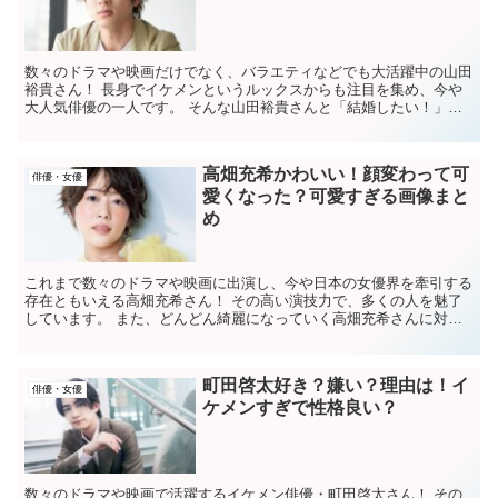
数々のドラマや映画だけでなく、バラエティなどでも大活躍中の山田
裕貴さん！ 長身でイケメンというルックスからも注目を集め、今や
大人気俳優の一人です。 そんな山田裕貴さんと「結婚したい！」と
思う女性ファンは多いようで、ネット上でも話題に...
高畑充希かわいい！顔変わって可
俳優・女優
愛くなった？可愛すぎる画像まと
め
これまで数々のドラマや映画に出演し、今や日本の女優界を牽引する
存在ともいえる高畑充希さん！ その高い演技力で、多くの人を魅了
しています。 また、どんどん綺麗になっていく高畑充希さんに対し
て「かわいい！」「可愛くなった？」という声が多...
町田啓太好き？嫌い？理由は！イ
俳優・女優
ケメンすぎで性格良い？
数々のドラマや映画で活躍するイケメン俳優・町田啓太さん！ その