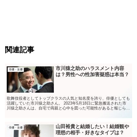
関連記事
市川猿之助のハラスメント内容
俳優・女優
は？男性への性加害疑惑は本当？
歌舞伎役者としてトップクラスの人気と知名度を誇り、俳優としても
活躍していた市川猿之助さん。 2023年5月18日に緊急搬送された市
川猿之助さんは、自宅で両親と心中を図った可能性があると報じられ
ました。 同日には週刊誌によって、共演者...
山田裕貴と結婚したい！結婚観や
俳優・女優
理想の相手・好きなタイプは？