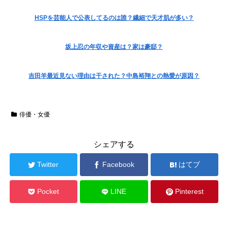
HSPを芸能人で公表してるのは誰？繊細で天才肌が多い？
坂上忍の年収や資産は？家は豪邸？
吉田羊最近見ない理由は干された？中島裕翔との熱愛が原因？
俳優・女優
シェアする
Twitter
Facebook
はてブ
Pocket
LINE
Pinterest