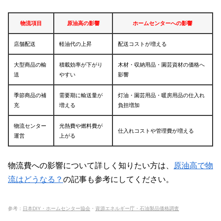
物流項目
原油高の影響
ホームセンターへの影響
店舗配送
軽油代の上昇
配送コストが増える
大型商品の輸
積載効率が下がり
木材・収納用品・園芸資材の価格へ
送
やすい
影響
季節商品の補
需要期に輸送量が
灯油・園芸用品・暖房用品の仕入れ
充
増える
負担増加
物流センター
光熱費や燃料費が
仕入れコストや管理費が増える
運営
上がる
物流費への影響について詳しく知りたい方は、
原油高で物
流はどうなる？
の記事も参考にしてください。
参考：
日本DIY・ホームセンター協会
・
資源エネルギー庁・石油製品価格調査