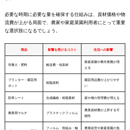
必要な時期に必要な量を確保する仕組みは、資材価格や物
流費が上がる局面で、農家や家庭菜園利用者にとって重要
な選択肢になるでしょう。
商品
影響を受けるコスト
生活への影響
家庭菜園や農作業費が増
培養土・肥料
輸送費・包装材
える
プランター・園芸用
園芸用品費が上がりやす
樹脂原料
ポット
い
防草シート
合成繊維・樹脂素材
庭や畑の管理費が増える
農業資材費が上昇する可
農業用マルチ
プラスチックフィルム
能性
フィルム・骨組み・輸
農業経営や家庭菜園の負