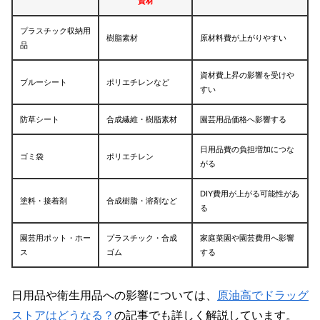
資材
プラスチック収納用
樹脂素材
原材料費が上がりやすい
品
資材費上昇の影響を受けや
ブルーシート
ポリエチレンなど
すい
防草シート
合成繊維・樹脂素材
園芸用品価格へ影響する
日用品費の負担増加につな
ゴミ袋
ポリエチレン
がる
DIY費用が上がる可能性があ
塗料・接着剤
合成樹脂・溶剤など
る
園芸用ポット・ホー
プラスチック・合成
家庭菜園や園芸費用へ影響
ス
ゴム
する
日用品や衛生用品への影響については、
原油高でドラッグ
ストアはどうなる？
の記事でも詳しく解説しています。