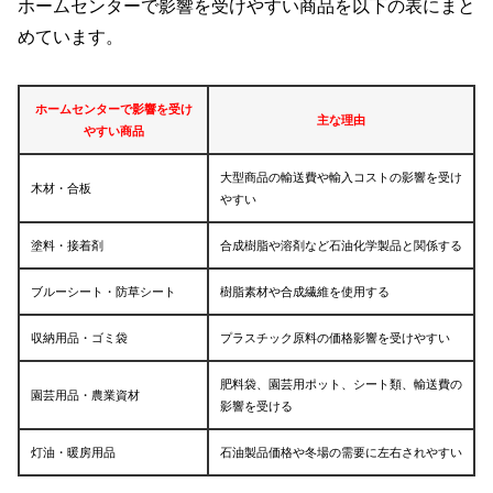
ホームセンターで影響を受けやすい商品を以下の表にまと
めています。
ホームセンターで影響を受け
主な理由
やすい商品
大型商品の輸送費や輸入コストの影響を受け
木材・合板
やすい
塗料・接着剤
合成樹脂や溶剤など石油化学製品と関係する
ブルーシート・防草シート
樹脂素材や合成繊維を使用する
収納用品・ゴミ袋
プラスチック原料の価格影響を受けやすい
肥料袋、園芸用ポット、シート類、輸送費の
園芸用品・農業資材
影響を受ける
灯油・暖房用品
石油製品価格や冬場の需要に左右されやすい