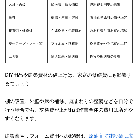
木材・合板
輸送費・輸入価格
燃料費や円安の影響
塗料
樹脂・溶剤・容器
石油化学原料の価格上昇
接着剤・補修材
合成樹脂・包装資材
原材料費と資材費の増加
養生テープ・シート類
フィルム・粘着剤
樹脂素材や物流費の上昇
工具類
輸入部品・輸送費
円安や配送費の影響
DIY用品や建築資材の値上げは、家庭の修繕費にも影響す
るでしょう。
棚の設置、外壁や床の補修、庭まわりの整備などを自分で
行う場合でも、材料費が上がれば作業全体の費用は増えや
すくなります。
建設業やリフォーム費用への影響は、
原油高で建設業に広