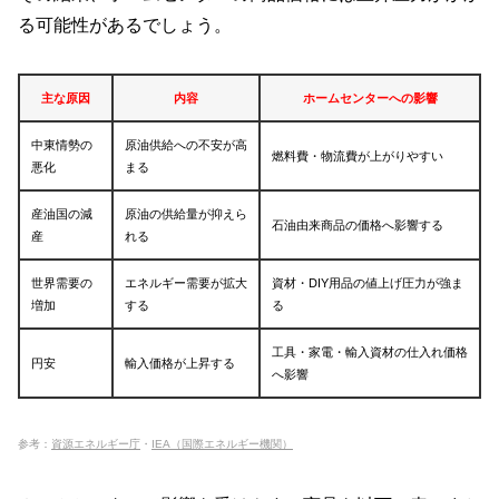
る可能性があるでしょう。
主な原因
内容
ホームセンターへの影響
中東情勢の
原油供給への不安が高
燃料費・物流費が上がりやすい
悪化
まる
産油国の減
原油の供給量が抑えら
石油由来商品の価格へ影響する
産
れる
世界需要の
エネルギー需要が拡大
資材・DIY用品の値上げ圧力が強ま
増加
する
る
工具・家電・輸入資材の仕入れ価格
円安
輸入価格が上昇する
へ影響
参考：
資源エネルギー庁
・
IEA（国際エネルギー機関）