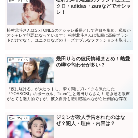
歌手・アイドル
クロ・adidas・zaraなどでオシャ
レ！
松村北斗さんはSixTONESのオシャレ番長として注目を集め、私服が
オシャレで話題になっています！ 松村北斗さんは私服に高級ブラン
ドだけでなく、ユニクロなどのリーズナブルなファッションも取り入
れています。 身近に感じる事ができ、親近...
幾田りらの彼氏情報まとめ！熱愛
歌手・アイドル
の噂や匂わせが多い？
『夜に駆ける』が大ヒットし、瞬く間にブレイクを果たした
『YOASOBI』のボーカル、”ikura”こと幾田りらさん！ 透き通る歌声
がとても魅力的ですが、彼女自身も透明感溢れながら圧倒的な存在感
がありますよね。 歌唱力が絶賛されていま...
ジミンが殺人予告されたのはな
歌手・アイドル
ぜ？犯人・理由・内容は？