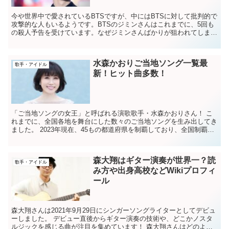
今や世界中で愛されているBTSですが、中にはBTSに対して批判的で
攻撃的な人もいるようです。BTSのジミンさんはこれまでに、5回も
の殺人予告を受けています。なぜジミンさんばかりが狙われてしまう
のでしょうか。。 それぞれどんな殺人予告だ...
水森かおりご当地ソング一覧最
歌手・アイドル
新！ヒット曲多数！
「ご当地ソングの女王」と呼ばれる演歌歌手・水森かおりさん！ こ
れまでに、全国各地を舞台にした数々のご当地ソングを生み出してき
ました。 2023年現在、45もの都道府県を制覇しており、全国制覇ま
であと徳島県と福岡県のみとなっています。...
森大翔はギター演奏が世界一？読
歌手・アイドル
み方や出身高校などWikiプロフィ
ール
森大翔さんは2021年9月29日にシンガーソングライターとしてデビュ
ーしました。 デビュー直後からギター演奏の技術や、どこかノスタ
ルジックを感じる曲が注目を集めています！ 森大翔さんはどのよう